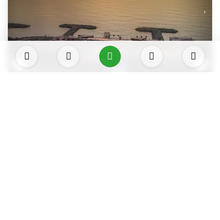
Rize Babillon Otel & Spa
İyidere, Rize, Türkiye