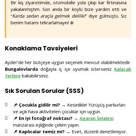
Bir kış ziyaretimde, otomobille yola çıkıp kar fırtınasına
yakalanmıştım. Son anda bir köylü bize yardım etti ve
“
Karda sedan araçla gelmek delilik!
” diye gülmüştü. Siz
benim hatamı tekrarlamayın! ❄️
Konaklama Tavsiyeleri
Ayder’de her bütçeye uygun seçenek mevcut olabilmektedir.
Bungalovlarda
doğayla iç içe uyumak isterseniz
Kalacak
Yerlere
bakabilirsiniz.
Sık Sorulan Sorular (SSS)
📌 Çocukla gidilir mi?
→ Kesinlikle! Yürüyüş parkurları
ve açık hava aktiviteleri çocuklar için uygun.
📌 En iyi fotoğraf noktası?
→
Agaran Şelalesi
manzarası eşliğinde çekim yapın.
📌 Kaplıcalar temiz mi?
→ Evet, düzenli denetleniyor.