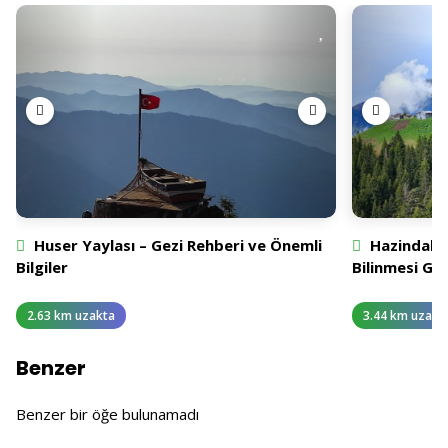
Huser Yaylası – Gezi Rehberi ve Önemli
Hazindak Y
Bilgiler
Bilinmesi Ge
2.63 km uzakta
3.44 km uzakt
Benzer
Benzer bir öğe bulunamadı