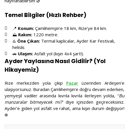
hayıflanabilirsin! 🌿
Temel Bilgiler (Hızlı Rehber)
📍
Konum:
Çamlıhemşin’e 18 km, Rize’ye 84 km.
⛰️
Rakım:
1220 metre.
♨️
Öne Çıkan:
Termal kaplıcalar, Ayder Kar Festivali,
heliski.
🚗
Ulaşım:
Asfalt yol (kışın 4x4 şart!).
Ayder Yaylasına Nasıl Gidilir? (Yol
Hikayemiz)
Rize merkezden yola çıkıp
Pazar
üzerinden Ardeşen’e
ulaşıyorsunuz. Buradan Çamlıhemşin’e doğru devam ederken,
yemyeşil vadiler arasında kıvrıla kıvrıla ilerleyen yolda, “
Bu
manzaralar bitmeyecek mi?
” diye içinizden geçireceksiniz.
Ayder’e giden yol asfalt ve rahat, ama kışın durum değişiyor!
❄️