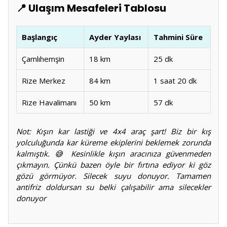
📍 Ulaşım Mesafeleri Tablosu
Başlangıç
Ayder Yaylası
Tahmini Süre
Çamlıhemşin
18 km
25 dk
Rize Merkez
84 km
1 saat 20 dk
Rize Havalimanı
50 km
57 dk
Not: Kışın kar lastiği ve 4x4 araç şart! Biz bir kış
yolculuğunda kar küreme ekiplerini beklemek zorunda
kalmıştık. 😅 Kesinlikle kışın aracınıza güvenmeden
çıkmayın. Çünkü bazen öyle bir fırtına ediyor ki göz
gözü görmüyor. Silecek suyu donuyor. Tamamen
antifriz doldursan su belki çalışabilir ama silecekler
donuyor