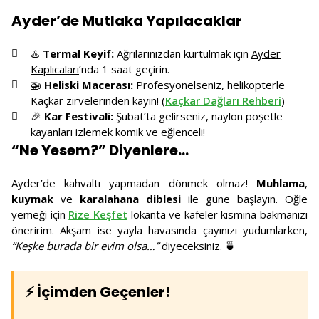
Ayder’de Mutlaka Yapılacaklar
♨️
Termal Keyif:
Ağrılarınızdan kurtulmak için
Ayder
Kaplıcaları
’nda 1 saat geçirin.
🚁
Heliski Macerası:
Profesyonelseniz, helikopterle
Kaçkar zirvelerinden kayın! (
Kaçkar Dağları Rehberi
)
🎉
Kar Festivali:
Şubat’ta gelirseniz, naylon poşetle
kayanları izlemek komik ve eğlenceli!
“Ne Yesem?” Diyenlere...
Ayder’de kahvaltı yapmadan dönmek olmaz!
Muhlama
,
kuymak
ve
karalahana diblesi
ile güne başlayın. Öğle
yemeği için
Rize Keşfet
lokanta ve kafeler kısmına bakmanızı
öneririm. Akşam ise yayla havasında çayınızı yudumlarken,
“Keşke burada bir evim olsa…”
diyeceksiniz. 🍵
⚡ İçimden Geçenler!