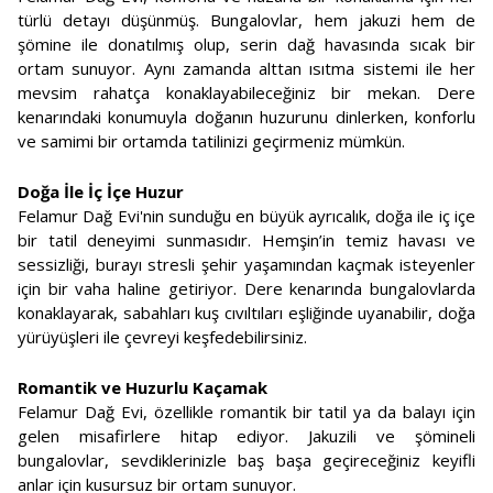
türlü detayı düşünmüş. Bungalovlar, hem jakuzi hem de
şömine ile donatılmış olup, serin dağ havasında sıcak bir
ortam sunuyor. Aynı zamanda alttan ısıtma sistemi ile her
mevsim rahatça konaklayabileceğiniz bir mekan. Dere
kenarındaki konumuyla doğanın huzurunu dinlerken, konforlu
ve samimi bir ortamda tatilinizi geçirmeniz mümkün.
Doğa İle İç İçe Huzur
Felamur Dağ Evi'nin sunduğu en büyük ayrıcalık, doğa ile iç içe
bir tatil deneyimi sunmasıdır. Hemşin’in temiz havası ve
sessizliği, burayı stresli şehir yaşamından kaçmak isteyenler
için bir vaha haline getiriyor. Dere kenarında bungalovlarda
konaklayarak, sabahları kuş cıvıltıları eşliğinde uyanabilir, doğa
yürüyüşleri ile çevreyi keşfedebilirsiniz.
Romantik ve Huzurlu Kaçamak
Felamur Dağ Evi, özellikle romantik bir tatil ya da balayı için
gelen misafirlere hitap ediyor. Jakuzili ve şömineli
bungalovlar, sevdiklerinizle baş başa geçireceğiniz keyifli
anlar için kusursuz bir ortam sunuyor.