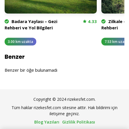
Badara Yaylası – Gezi
4.33
Zilkale – 
Rehberi ve Yol Bilgileri
Rehberi
3.00 km uzakta
7.53 km uzakt
Benzer
Benzer bir öğe bulunamadı
Copyright © 2024 rizekesfet.com.
Tüm haklar rizekesfet.com sitesine aittir. Hak bildirimi için
iletişime geçiniz.
Blog Yazıları
Gizlilik Politikası