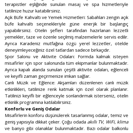
terapistler eşliğinde sunulan masaj ve spa hizmetleriyle
tatilinize huzur katabilirsiniz.
Açık Büfe Kahvaltı ve Yemek Hizmetleri: Sabahları zengin açık
büfe kahvaltı seçenekleriyle güne enerjik bir başlangıç
yapabilirsiniz. Otelin şefleri tarafından hazırlanan lezzetli
yemekler, taze ve özenle seçilmiş malzemelerle servis edilir.
Ayrıca Karadeniz mutfağına özgü yerel lezzetler, otelde
deneyimleyeceğiniz özel tatlardan sadece birkaçıdır.
Spor Salonu ve Aktivite Odaları: Formda kalmak isteyen
misafirler için spor salonunda tüm ekipmanlar bulunmaktadır.
Ayrıca kapalı alanda sunulan çeşitli aktivite odaları, eğlenceli
ve keyifli zaman geçirmenize imkan sağlar.
Canlı Müzik ve Eğlence: Akşamları düzenlenen canlı müzik
etkinlikleri, tatilinize renk katmak için özel olarak planlanır.
Tatilinizi keyifli bir eğlenceyle sonlandırmak isterseniz, otelin
etkinlik programına katılabilirsiniz.
Konforlu ve Geniş Odalar
Misafirlerin konforu düşünülerek tasarlanmış odalar, temiz ve
geniş yapısıyla dikkat çeker. Çoğu odada
akıllı TV, WiFi, klima
ve banyo gibi olanaklar bulunmaktadır. Bazı odalar balkonlu