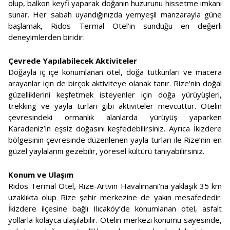
olup, balkon keyfi yaparak doğanın huzurunu hissetme imkanı
sunar. Her sabah uyandığınızda yemyeşil manzarayla güne
başlamak, Ridos Termal Otel’in sunduğu en değerli
deneyimlerden biridir.
Çevrede Yapılabilecek Aktiviteler
Doğayla iç içe konumlanan otel, doğa tutkunları ve macera
arayanlar için de birçok aktiviteye olanak tanır. Rize'nin doğal
güzelliklerini keşfetmek isteyenler için doğa yürüyüşleri,
trekking ve yayla turları gibi aktiviteler mevcuttur. Otelin
çevresindeki ormanlık alanlarda yürüyüş yaparken
Karadeniz’in eşsiz doğasını keşfedebilirsiniz. Ayrıca İkizdere
bölgesinin çevresinde düzenlenen yayla turları ile Rize’nin en
güzel yaylalarını gezebilir, yöresel kültürü tanıyabilirsiniz.
Konum ve Ulaşım
Ridos Termal Otel, Rize-Artvin Havalimanı’na yaklaşık 35 km
uzaklıkta olup Rize şehir merkezine de yakın mesafededir.
İkizdere ilçesine bağlı Ilıcaköy’de konumlanan otel, asfalt
yollarla kolayca ulaşılabilir. Otelin merkezi konumu sayesinde,