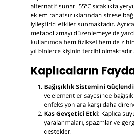
alternatif sunar. 55°C sıcaklıkta ye
eklem rahatsızlıklarından strese bağ
iyileştirici etkiler sunmaktadır. Ayrıc
metabolizmayı düzenlemeye de yardı
kullanımda hem fiziksel hem de zihins
yıl binlerce kişinin tercihi olmaktadır.
Kaplıcaların Fayda
Bağışıklık Sistemini Güçlend
ve elementler sayesinde bağışık
enfeksiyonlara karşı daha dirençl
Kas Gevşetici Etki:
Kaplıca suyu
yaralanmaları, spazmlar ve gergi
destekler.