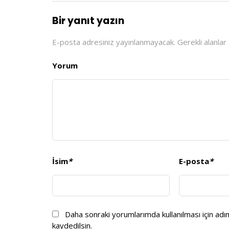
Bir yanıt yazın
E-posta adresiniz yayınlanmayacak.
Gerekli alanlar
Yorum
İsim
*
E-posta
*
Daha sonraki yorumlarımda kullanılması için ad
kaydedilsin.