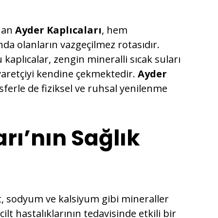
unan
Ayder Kaplıcaları
, hem
nda olanların vazgeçilmez rotasıdır.
u kaplıcalar, zengin mineralli sıcak suları
iyaretçiyi kendine çekmektedir.
Ayder
erle de fiziksel ve ruhsal yenilenme
rı’nın Sağlık
rt, sodyum ve kalsiyum gibi mineraller
lt hastalıklarının tedavisinde etkili bir