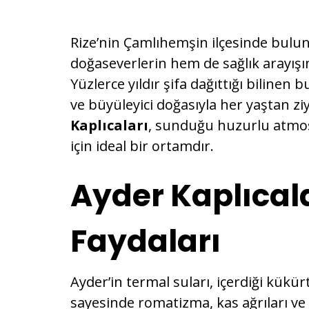
Rize’nin Çamlıhemşin ilçesinde bul
doğaseverlerin hem de sağlık arayışı
Yüzlerce yıldır şifa dağıttığı bilinen b
ve büyüleyici doğasıyla her yaştan z
Kaplıcaları
, sunduğu huzurlu atmosf
için ideal bir ortamdır.
Ayder Kaplıcala
Faydaları
Ayder’in termal suları, içerdiği kükü
sayesinde romatizma, kas ağrıları ve ci