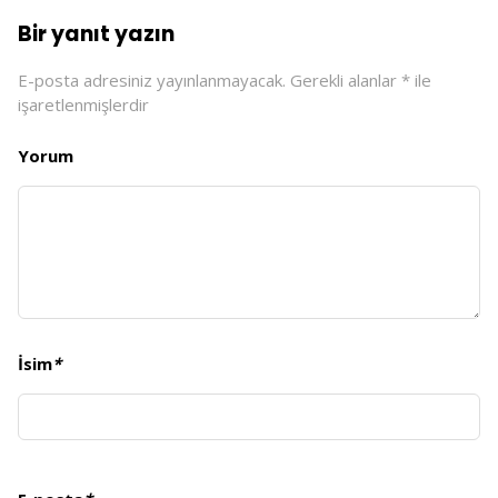
Bir yanıt yazın
E-posta adresiniz yayınlanmayacak.
Gerekli alanlar
*
ile
işaretlenmişlerdir
Yorum
İsim
*