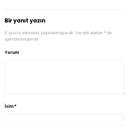
Bir yanıt yazın
E-posta adresiniz yayınlanmayacak.
Gerekli alanlar
*
ile
işaretlenmişlerdir
Yorum
İsim
*