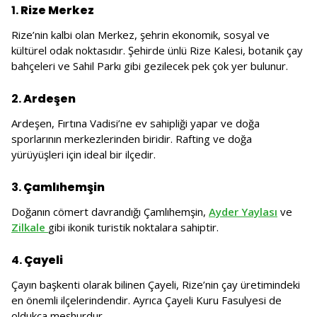
1.
Rize Merkez
Rize’nin kalbi olan Merkez, şehrin ekonomik, sosyal ve
kültürel odak noktasıdır. Şehirde ünlü Rize Kalesi, botanik çay
bahçeleri ve Sahil Parkı gibi gezilecek pek çok yer bulunur.
2.
Ardeşen
Ardeşen, Fırtına Vadisi’ne ev sahipliği yapar ve doğa
sporlarının merkezlerinden biridir. Rafting ve doğa
yürüyüşleri için ideal bir ilçedir.
3.
Çamlıhemşin
Doğanın cömert davrandığı Çamlıhemşin,
Ayder Yaylası
ve
Zilkale
gibi ikonik turistik noktalara sahiptir.
4.
Çayeli
Çayın başkenti olarak bilinen Çayeli, Rize’nin çay üretimindeki
en önemli ilçelerindendir. Ayrıca Çayeli Kuru Fasulyesi de
oldukça meşhurdur.