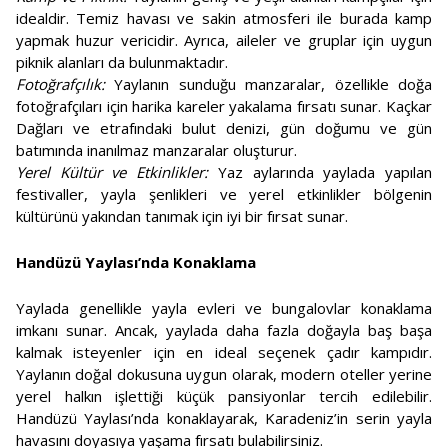
idealdir. Temiz havası ve sakin atmosferi ile burada kamp
yapmak huzur vericidir. Ayrıca, aileler ve gruplar için uygun
piknik alanları da bulunmaktadır.
Fotoğrafçılık:
Yaylanın sunduğu manzaralar, özellikle doğa
fotoğrafçıları için harika kareler yakalama fırsatı sunar. Kaçkar
Dağları ve etrafındaki bulut denizi, gün doğumu ve gün
batımında inanılmaz manzaralar oluşturur.
Yerel Kültür ve Etkinlikler:
Yaz aylarında yaylada yapılan
festivaller, yayla şenlikleri ve yerel etkinlikler bölgenin
kültürünü yakından tanımak için iyi bir fırsat sunar.
Handüzü Yaylası’nda Konaklama
Yaylada genellikle yayla evleri ve bungalovlar konaklama
imkanı sunar. Ancak, yaylada daha fazla doğayla baş başa
kalmak isteyenler için en ideal seçenek çadır kampıdır.
Yaylanın doğal dokusuna uygun olarak, modern oteller yerine
yerel halkın işlettiği küçük pansiyonlar tercih edilebilir.
Handüzü Yaylası’nda konaklayarak, Karadeniz’in serin yayla
havasını doyasıya yaşama fırsatı bulabilirsiniz.