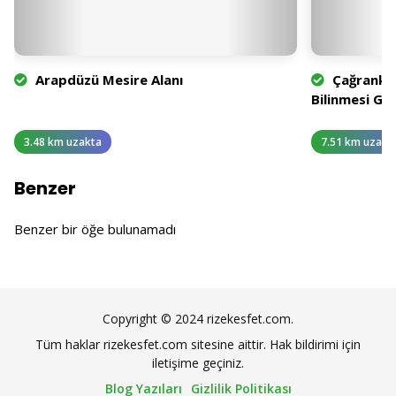
Arapdüzü Mesire Alanı
Çağrankay
Bilinmesi Ge
3.48 km uzakta
7.51 km uzakt
Benzer
Benzer bir öğe bulunamadı
Copyright © 2024 rizekesfet.com.
Tüm haklar rizekesfet.com sitesine aittir. Hak bildirimi için
iletişime geçiniz.
Blog Yazıları
Gizlilik Politikası