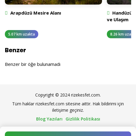
Arapdüzü Mesire Alanı
Handüzü Ya
ve Ulaşım
5.07 km uzakta
8.26 km uzakt
Benzer
Benzer bir öğe bulunamadı
Copyright © 2024 rizekesfet.com.
Tüm haklar rizekesfet.com sitesine aittir. Hak bildirimi için
iletişime geçiniz.
Blog Yazıları
Gizlilik Politikası