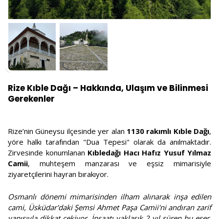
Rize Kıble Dağı – Hakkında, Ulaşım ve Bilinmesi
Gerekenler
Rize’nin Güneysu ilçesinde yer alan
1130 rakımlı Kıble Dağı
,
yöre halkı tarafından "Dua Tepesi" olarak da anılmaktadır.
Zirvesinde konumlanan
Kıbledağı Hacı Hafız Yusuf Yılmaz
Camii
, muhteşem manzarası ve eşsiz mimarisiyle
ziyaretçilerini hayran bırakıyor.
Osmanlı dönemi mimarisinden ilham alınarak inşa edilen
cami, Üsküdar'daki Şemsi Ahmet Paşa Camii'ni andıran zarif
yapısıyla dikkat çekiyor. İnşaatı yaklaşık 2 yıl süren bu eser,