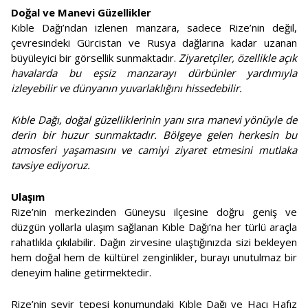
Doğal ve Manevi Güzellikler
Kıble Dağı’ndan izlenen manzara, sadece Rize’nin değil,
çevresindeki Gürcistan ve Rusya dağlarına kadar uzanan
büyüleyici bir görsellik sunmaktadır.
Ziyaretçiler, özellikle açık
havalarda bu eşsiz manzarayı dürbünler yardımıyla
izleyebilir ve dünyanın yuvarlaklığını hissedebilir.
Kıble Dağı, doğal güzelliklerinin yanı sıra manevi yönüyle de
derin bir huzur sunmaktadır. Bölgeye gelen herkesin bu
atmosferi yaşamasını ve camiyi ziyaret etmesini mutlaka
tavsiye ediyoruz.
Ulaşım
Rize’nin merkezinden Güneysu ilçesine doğru geniş ve
düzgün yollarla ulaşım sağlanan Kıble Dağı’na her türlü araçla
rahatlıkla çıkılabilir. Dağın zirvesine ulaştığınızda sizi bekleyen
hem doğal hem de kültürel zenginlikler, burayı unutulmaz bir
deneyim haline getirmektedir.
Rize’nin seyir tepesi konumundaki Kıble Dağı ve Hacı Hafız