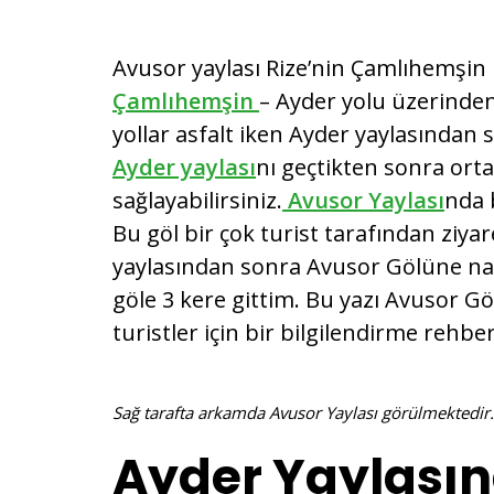
Avusor yaylası Rize’nin Çamlıhemşin i
Çamlıhemşin
– Ayder yolu üzerinde
yollar asfalt iken Ayder yaylasından
Ayder yaylası
nı geçtikten sonra orta
sağlayabilirsiniz.
Avusor Yaylası
nda 
Bu göl bir çok turist tarafından ziyar
yaylasından sonra Avusor Gölüne nas
göle 3 kere gittim. Bu yazı Avusor Gö
turistler için bir bilgilendirme rehber
Sağ tarafta arkamda Avusor Yaylası görülmektedir
Ayder Yaylası