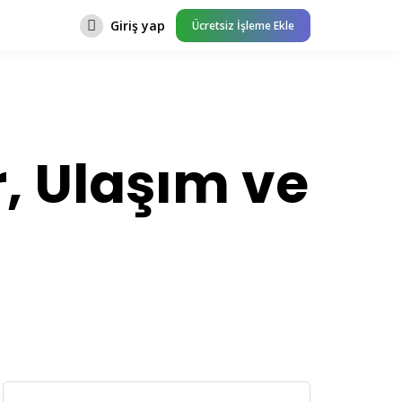
Giriş yap
Ücretsiz İşleme Ekle
r, Ulaşım ve