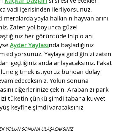
en
Kaçkar Dağları
silsilesi ve etekleri
 vadi içerisinden ilerliyorsunuz.
i meralarda yayla halkının hayvanlarını
iniz. Zaten yol boyunca güzel
laştığınız her görüntüde inip o anı
eyse
Ayder Yaylası
nda başladığınız
 ediyorsunuz. Yaylaya geldiğinizi zaten
ndan geçtiğiniz anda anlayacaksınız. Fakat
ölüne gitmek istiyoruz bundan dolayı
 devam edeceksiniz. Yolun sonuna
asını ciğerlerinize çekin. Arabanızı park
nizi tüketin çünkü şimdi tabana kuvvet
üyüş keyfine şimdi varacaksınız.
REK YOLUN SONUNA ULAŞACAKSINIZ