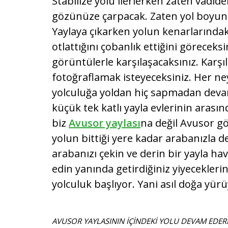
Stabilize yolu ilerlerken zaten vadid
gözünüze çarpacak. Zaten yol boyunca
Yaylaya çıkarken yolun kenarlarındak
otlattığını çobanlık ettiğini göreceks
görüntülerle karşılaşacaksınız. Karşı
fotoğraflamak isteyeceksiniz. Her n
yolculuğa yoldan hiç sapmadan devam
küçük tek katlı yayla evlerinin arası
biz
Avusor yaylası
na değil Avusor g
yolun bittiği yere kadar arabanızla
arabanızı çekin ve derin bir yayla hav
edin yanında getirdiğiniz yiyecekleri
yolculuk başlıyor. Yani asıl doğa yür
AVUSOR YAYLASININ İÇİNDEKİ YOLU DEVAM EDE