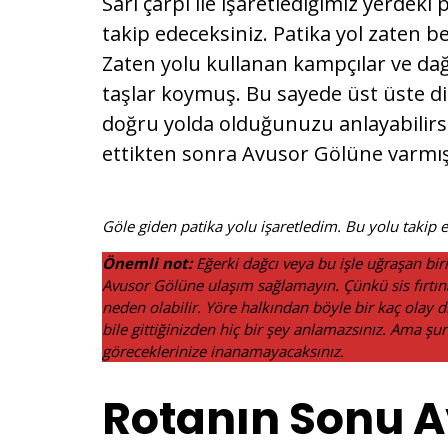
Sarı çarpı ile işaretlediğimiz yerdek
takip edeceksiniz. Patika yol zaten 
Zaten yolu kullanan kampçılar ve dağc
taşlar koymuş. Bu sayede üst üste diz
doğru yolda olduğunuzu anlayabilirsin
ettikten sonra Avusor Gölüne varmı
Göle giden patika yolu işaretledim. Bu yolu takip 
Önemli not:
Eğerki dağcı veya bu işle uğraşan biri
Avusor Gölüne ulaşım sağlamayın. Çünkü sis fırtın
neden olabilir. Yöre halkından böyle bir kaç olay 
bile gittiğinizden hiç bir şey anlamazsınız. Ama şun
göreceklerinize inanamayacaksınız.
Rotanın Sonu A